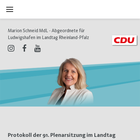
Zum
Inhalt
springen
Marion Schneid MdL - Abgeordnete für
Ludwigshafen im Landtag Rheinland-Pfalz
Instagram
Facebook
Youtube
Tag:
Protokoll der 91. Plenarsitzung im Landtag