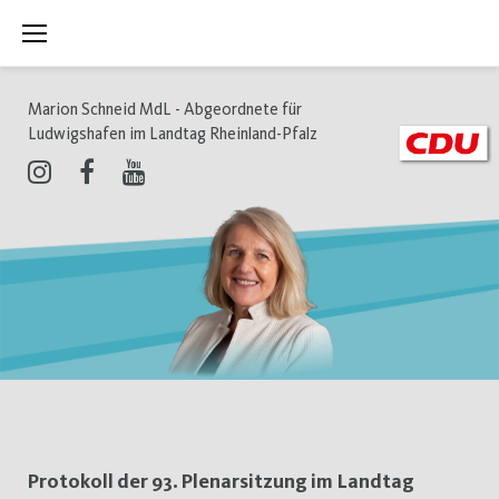
Zum
Inhalt
springen
Marion Schneid MdL - Abgeordnete für
Ludwigshafen im Landtag Rheinland-Pfalz
Instagram
Facebook
Youtube
Tag:
Protokoll der 93. Plenarsitzung im Landtag