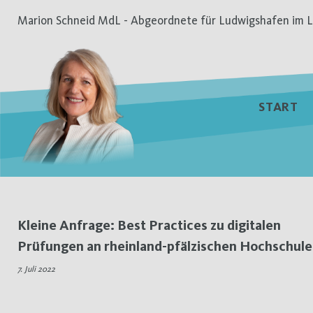
Zum
Marion Schneid MdL - Abgeordnete für Ludwigshafen im L
Inhalt
springen
START
Tag:
Kleine Anfrage: Best Practices zu digitalen
Prüfungen an rheinland-pfälzischen Hochschul
7.
7. Juli 2022
Juli