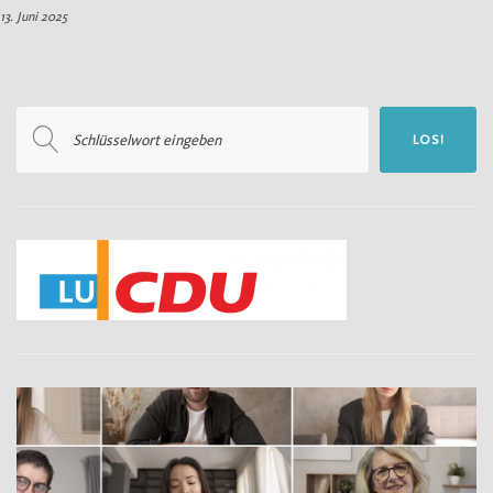
13. Juni 2025
13.
Juni
2025
Suchen
LOS!
nach: