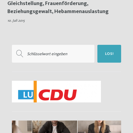
Gleichstellung, Frauenförderung,
Hebammenauslastung
Beziehungsgewalt, Hebammenauslastung
10. Juli 2015
Suchen
LOS!
nach: