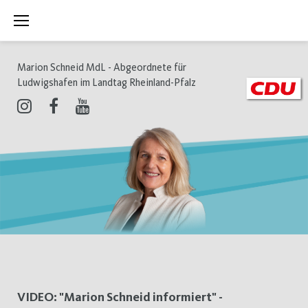
Zum
Inhalt
springen
Marion Schneid MdL - Abgeordnete für
Ludwigshafen im Landtag Rheinland-Pfalz
Instagram
Facebook
Youtube
Schlagwort:
VIDEO: "Marion Schneid informiert" -