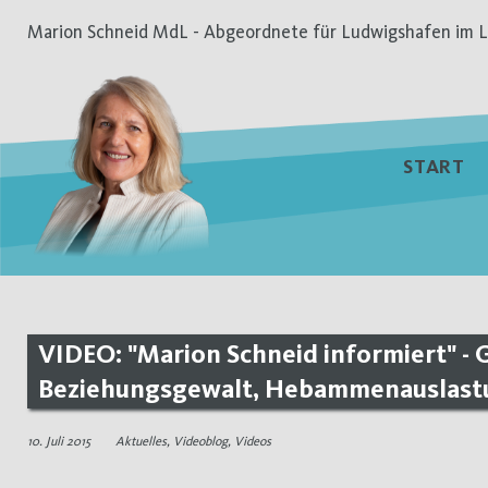
Zum
Marion Schneid MdL - Abgeordnete für Ludwigshafen im L
Inhalt
springen
START
VIDEO: "Marion Schneid informiert" - 
Beziehungsgewalt, Hebammenauslast
10. Juli 2015
Aktuelles
,
Videoblog
,
Videos