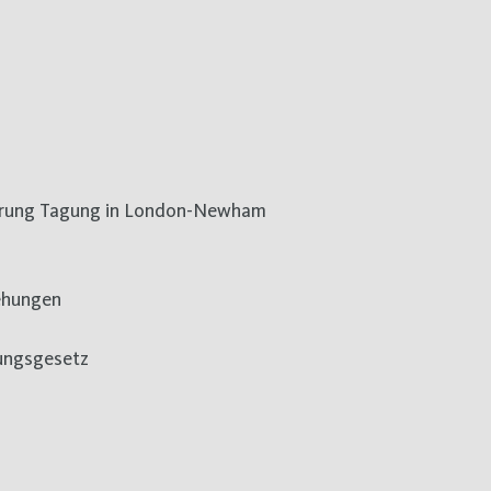
derung Tagung in London-Newham
iehungen
lungsgesetz