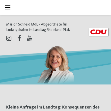
Zum
Inhalt
springen
Marion Schneid MdL - Abgeordnete für
Ludwigshafen im Landtag Rheinland-Pfalz
Instagram
Facebook
Youtube
Schlagwort:
Kleine Anfrage im Landtag: Konsequenzen des