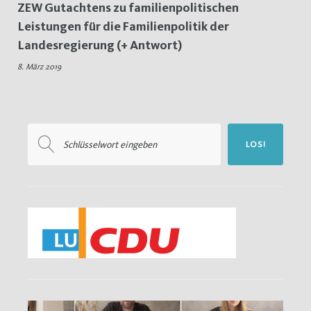
ZEW Gutachtens zu familienpolitischen
Leistungen
Leistungen für die Familienpolitik der
Landesregierung (+ Antwort)
8. März 2019
Suchen
LOS!
nach: