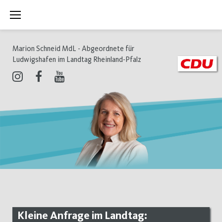
Zum
Inhalt
springen
Marion Schneid MdL - Abgeordnete für
Ludwigshafen im Landtag Rheinland-Pfalz
Instagram
Facebook
Youtube
Kleine Anfrage im Landtag: