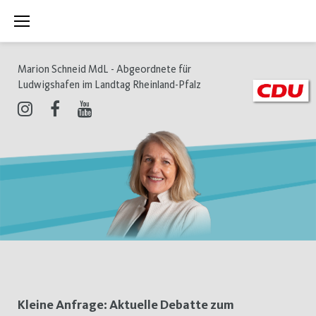
Zum
Inhalt
springen
Marion Schneid MdL - Abgeordnete für
Ludwigshafen im Landtag Rheinland-Pfalz
Instagram
Facebook
Youtube
Schlagwort:
Kleine Anfrage: Aktuelle Debatte zum