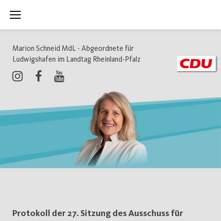
Zum
Inhalt
springen
Marion Schneid MdL - Abgeordnete für
Ludwigshafen im Landtag Rheinland-Pfalz
Instagram
Facebook
Youtube
Schlagwort:
Protokoll der 27. Sitzung des Ausschuss für