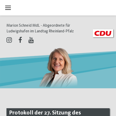
Zum
Inhalt
springen
Marion Schneid MdL - Abgeordnete für
Ludwigshafen im Landtag Rheinland-Pfalz
Instagram
Facebook
Youtube
Protokoll der 27. Sitzung des