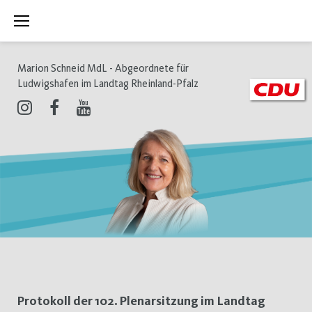
Zum
Inhalt
springen
Marion Schneid MdL - Abgeordnete für
Ludwigshafen im Landtag Rheinland-Pfalz
Instagram
Facebook
Youtube
Schlagwort:
Protokoll der 102. Plenarsitzung im Landtag