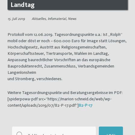
Landtag
15. Juli 2019
Aktuelles
,
Infomaterial
,
News
Protokoll vom 12.06.2019. Tagesordnungspunkte u.a.: Ist „Rolph“
mobil oder döst er noch – 600.000 Euro für Image statt Lösungen,
Hochschulgesetz, Austritt aus Religionsgemeinschaften,
Körperschaftssteuer, Tiertransporte, Wahlen im Landtag,
Anpassung baurechtlicher Vorschriften an das europäische
Bauproduktenrecht, Zusammenschluss, Verbandsgemeinden
Langenlonsheim
und Stromberg, verschiedenes.
Weitere Tagesordnungspunkte und Beratungsergebnisse im PDF:
[spiderpowa-pdf src=“https://marion-schneid.de/web/wp-
content/uploads/2019/07/82-P-17.pdf“]
82-P-17
Suchen