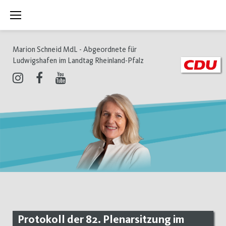
Zum
Inhalt
springen
Marion Schneid MdL - Abgeordnete für
Ludwigshafen im Landtag Rheinland-Pfalz
Instagram
Facebook
Youtube
Protokoll der 82. Plenarsitzung im