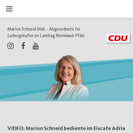
Zum
Inhalt
springen
Marion Schneid MdL - Abgeordnete für
Ludwigshafen im Landtag Rheinland-Pfalz
Instagram
Facebook
Youtube
Tag:
VIDEO: Marion Schneid bediente im Eiscafe Adria