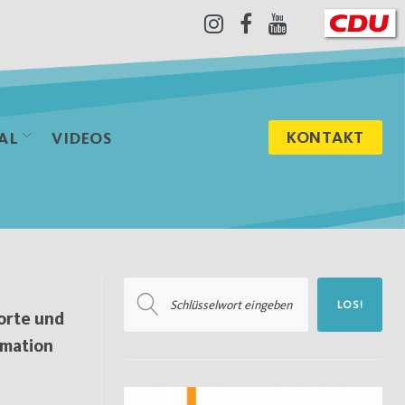
Instagram
Facebook
Youtube
KONTAKT
AL
VIDEOS
Suchen
LOS!
nach:
orte und
rmation