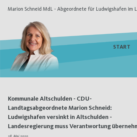
Zum
Marion Schneid MdL - Abgeordnete für Ludwigshafen im L
Inhalt
springen
START
Tag:
Kommunale Altschulden - CDU-
Landtagsabgeordnete Marion Schneid:
28.
Ludwigshafen versinkt in Altschulden -
Mai
Landesregierung muss Verantwortung überneh
28. Mai 2020