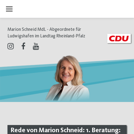
Zum
Inhalt
springen
Marion Schneid MdL - Abgeordnete für
Ludwigshafen im Landtag Rheinland-Pfalz
Instagram
Facebook
Youtube
Rede von Marion Schneid: 1. Beratung: