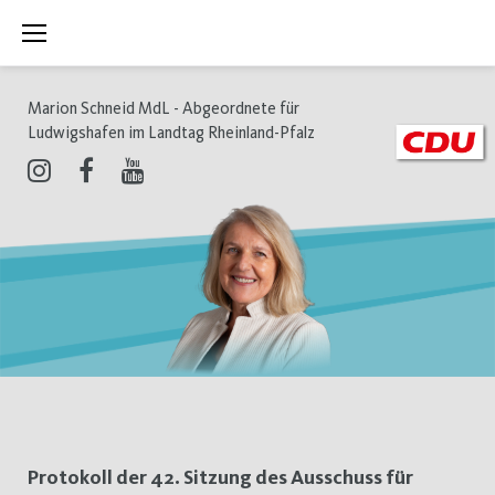
Zum
Inhalt
springen
Marion Schneid MdL - Abgeordnete für
Ludwigshafen im Landtag Rheinland-Pfalz
Instagram
Facebook
Youtube
Schlagwort:
Protokoll der 42. Sitzung des Ausschuss für