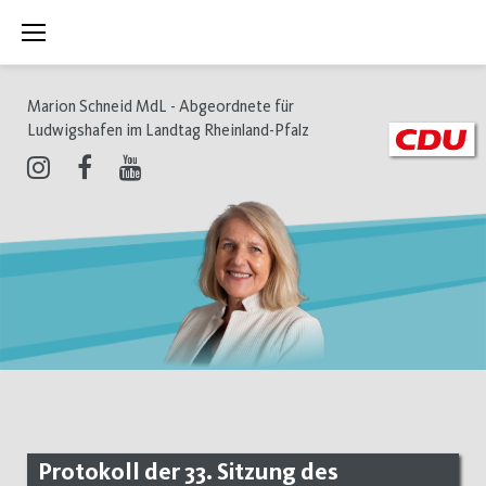
Zum
Inhalt
springen
Marion Schneid MdL - Abgeordnete für
Ludwigshafen im Landtag Rheinland-Pfalz
Instagram
Facebook
Youtube
Protokoll der 33. Sitzung des