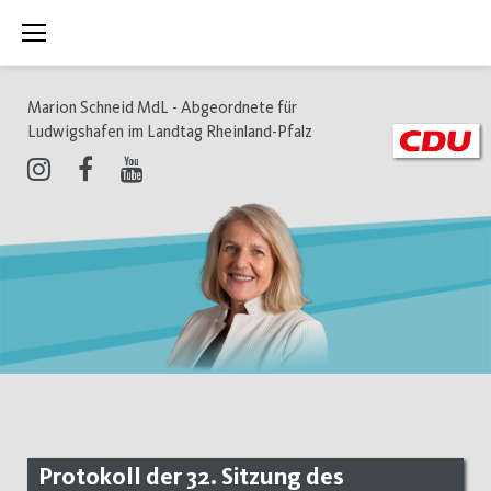
Zum
Inhalt
springen
Marion Schneid MdL - Abgeordnete für
Ludwigshafen im Landtag Rheinland-Pfalz
Instagram
Facebook
Youtube
Protokoll der 32. Sitzung des