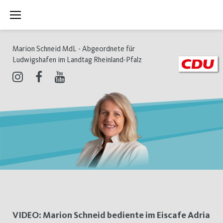
Zum
Inhalt
springen
Marion Schneid MdL - Abgeordnete für
Ludwigshafen im Landtag Rheinland-Pfalz
Instagram
Facebook
Youtube
Schlagwort:
VIDEO: Marion Schneid bediente im Eiscafe Adria