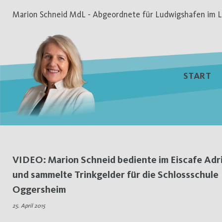
Zum
Marion Schneid MdL - Abgeordnete für Ludwigshafen im L
Inhalt
springen
START
Schlagwort:
VIDEO: Marion Schneid bediente im Eiscafe Adr
und sammelte Trinkgelder für die Schlossschule
Eiscafe
Oggersheim
Adria
25. April 2015