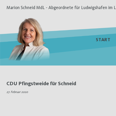
Zum
Marion Schneid MdL - Abgeordnete für Ludwigshafen im L
Inhalt
springen
START
Schlagwort:
CDU Pfingstweide für Schneid
Marion
27. Februar 2020
Schneid