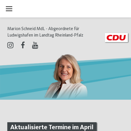
Zum
Inhalt
springen
Marion Schneid MdL - Abgeordnete für
Ludwigshafen im Landtag Rheinland-Pfalz
Instagram
Facebook
Youtube
Aktualisierte Termine im April