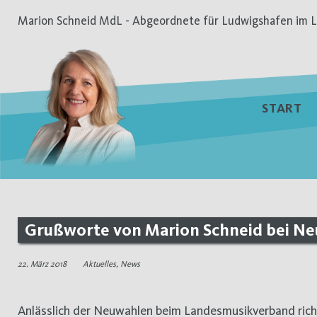
Zum
Marion Schneid MdL - Abgeordnete für Ludwigshafen im L
Inhalt
springen
START
Grußworte von Marion Schneid bei N
22. März 2018
Aktuelles
,
News
Anlässlich der Neuwahlen beim Landesmusikverband ri