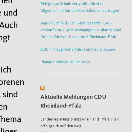
chen
Reizgas an Schule versprüht: Nicht die
e und
Allgemeinheit hat die Einsatzkosten zu tragen
 Auch
Marion Schneid / Dr. Helmut Martin: BASF-
Verkauf von 4.400 Wohnungen ist Alarmsignal
ngt
für den Wirtschaftsstandort Rheinland-Pfalz
CDU – Trägervielfalt nicht aufs Spiel setzen
Plenarinitiativen Januar 2026
 ich
rorenen
 sind
Aktuelle Meldungen CDU
en
Rheinland-Pfalz
 Thema
Landesregierung bringt Rheinland-Pfalz-Plan
erfolgreich auf den Weg
liges