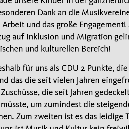
de unsere Kinder in der ganzheitli
esonderen Dank an die Musikverein
e Arbeit und das große Engagement!
zug auf Inklusion und Migration geli
schen und kulturellen Bereich!
deshalb für uns als CDU 2 Punkte, die
d das die seit vielen Jahren eingef
Zuschüsse, die seit Jahren gedeckelt
 müsste, um zumindest die steigend
en. Zum zweiten ist es das leidige
 uns ist Musik und Kultur kein freiwil