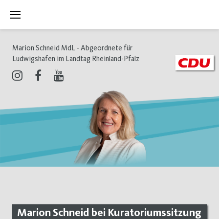
Zum
Inhalt
springen
Marion Schneid MdL - Abgeordnete für
Ludwigshafen im Landtag Rheinland-Pfalz
Instagram
Facebook
Youtube
Marion Schneid bei Kuratoriumssitzung