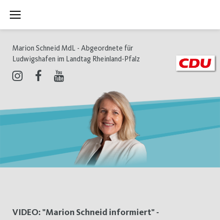
Zum
Inhalt
springen
Marion Schneid MdL - Abgeordnete für
Ludwigshafen im Landtag Rheinland-Pfalz
Instagram
Facebook
Youtube
Schlagwort:
VIDEO: "Marion Schneid informiert" -