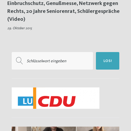
Einbruchschutz, Genußmesse, Netzwerk gegen
20
Rechts, 20 Jahre Seniorenrat, Schülergespräche
(Video)
Jahre
29. Oktober 2015
Seniorenrat
Suchen
LOS!
nach: