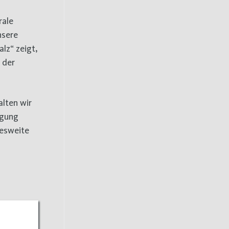
rale
nsere
lz“ zeigt,
 der
alten wir
ügung
desweite