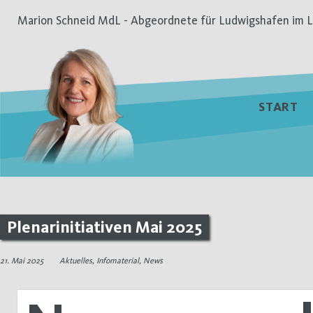
Zum
Marion Schneid MdL - Abgeordnete für Ludwigshafen im L
Inhalt
springen
START
Plenarinitiativen Mai 2025
21. Mai 2025
Aktuelles
,
Infomaterial
,
News