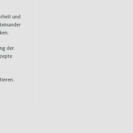
arheit und
iteinander
ken.
ung der
nzepte
ieren.