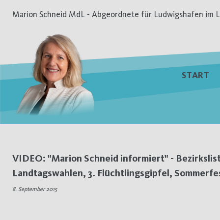
Zum
Marion Schneid MdL - Abgeordnete für Ludwigshafen im L
Inhalt
springen
START
Schlagwort:
VIDEO: "Marion Schneid informiert" - Bezirkslis
Landtagswahlen, 3. Flüchtlingsgipfel, Sommerfe
3.
8. September 2015
Flüchtlingsgipfel