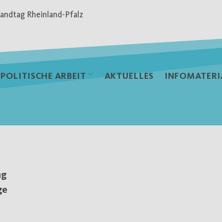
andtag Rheinland-Pfalz
POLITISCHE ARBEIT
AKTUELLES
INFOMATERI
ag
ge