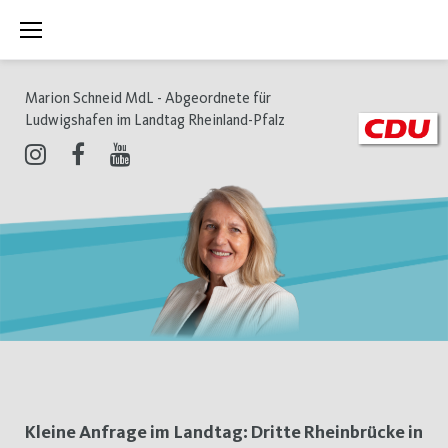
Zum
Inhalt
springen
Marion Schneid MdL - Abgeordnete für
Ludwigshafen im Landtag Rheinland-Pfalz
Instagram
Facebook
Youtube
Schlagwort:
Kleine Anfrage im Landtag: Dritte Rheinbrücke in