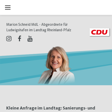
Zum
Inhalt
springen
Marion Schneid MdL - Abgeordnete für
Ludwigshafen im Landtag Rheinland-Pfalz
Instagram
Facebook
Youtube
Tag:
Kleine Anfrage im Landtag: Sanierungs- und