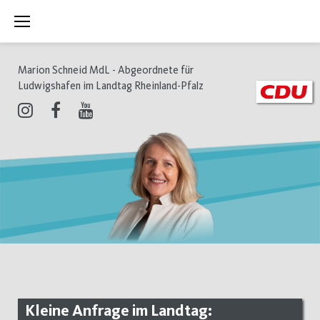
Zum
Inhalt
springen
Marion Schneid MdL - Abgeordnete für
Ludwigshafen im Landtag Rheinland-Pfalz
Instagram
Facebook
Youtube
Kleine Anfrage im Landtag: