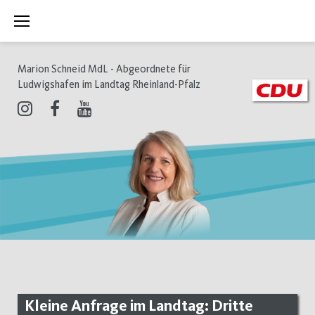
Zum
Inhalt
springen
Marion Schneid MdL - Abgeordnete für
Ludwigshafen im Landtag Rheinland-Pfalz
Instagram
Facebook
Youtube
Kleine Anfrage im Landtag: Dritte