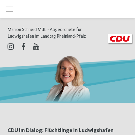
Zum
Inhalt
springen
Marion Schneid MdL - Abgeordnete für
Ludwigshafen im Landtag Rheinland-Pfalz
Instagram
Facebook
Youtube
Schlagwort:
CDU im Dialog: Flüchtlinge in Ludwigshafen