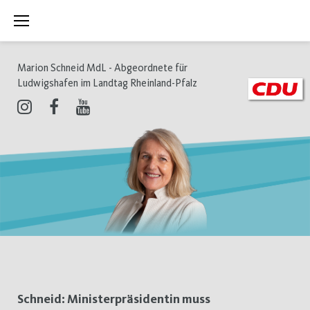
Zum
Inhalt
springen
Marion Schneid MdL - Abgeordnete für
Ludwigshafen im Landtag Rheinland-Pfalz
Instagram
Facebook
Youtube
Schlagwort:
Schneid: Ministerpräsidentin muss