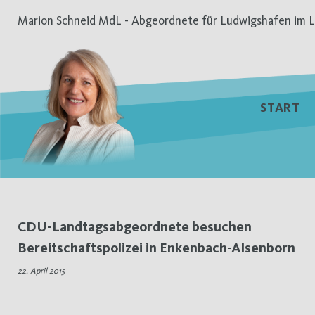
Zum
Marion Schneid MdL - Abgeordnete für Ludwigshafen im L
Inhalt
springen
START
Schlagwort:
CDU-Landtagsabgeordnete besuchen
Bereitschaftspolizei in Enkenbach-Alsenborn
Enkenbach-
22. April 2015
Alsenborn