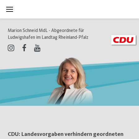
Zum
Inhalt
springen
Marion Schneid MdL - Abgeordnete für
Ludwigshafen im Landtag Rheinland-Pfalz
Instagram
Facebook
Youtube
Schlagwort:
CDU: Landesvorgaben verhindern geordneten