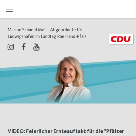
Zum
Inhalt
springen
Marion Schneid MdL - Abgeordnete für
Ludwigshafen im Landtag Rheinland-Pfalz
Instagram
Facebook
Youtube
Schlagwort:
VIDEO: Feierlicher Ernteauftakt für die "Pfälzer