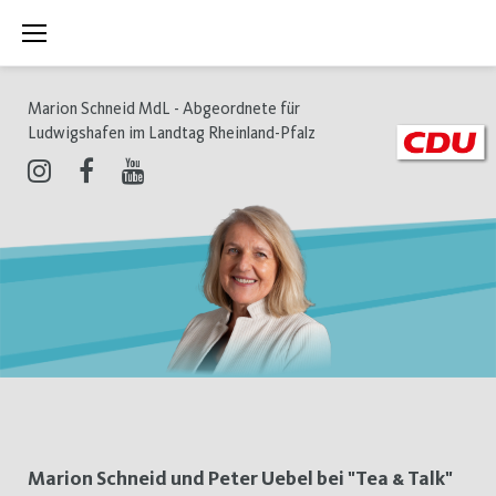
Zum
Inhalt
springen
Marion Schneid MdL - Abgeordnete für
Ludwigshafen im Landtag Rheinland-Pfalz
Instagram
Facebook
Youtube
Schlagwort:
Marion Schneid und Peter Uebel bei "Tea & Talk"