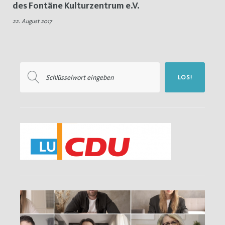
des Fontäne Kulturzentrum e.V.
Fontäne
22. August 2017
Kulturzentrum
e.V.
Suchen
LOS!
nach: