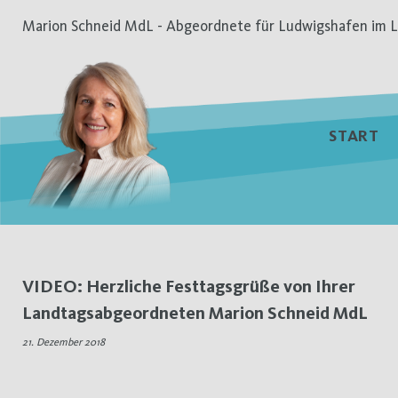
Zum
Marion Schneid MdL - Abgeordnete für Ludwigshafen im L
Inhalt
springen
START
Schlagwort:
VIDEO: Herzliche Festtagsgrüße von Ihrer
Landtagsabgeordneten Marion Schneid MdL
Fröhliche
21. Dezember 2018
Weihnachten