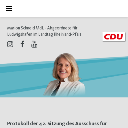
Zum
Inhalt
springen
Marion Schneid MdL - Abgeordnete für
Ludwigshafen im Landtag Rheinland-Pfalz
Instagram
Facebook
Youtube
Schlagwort:
Protokoll der 42. Sitzung des Ausschuss für