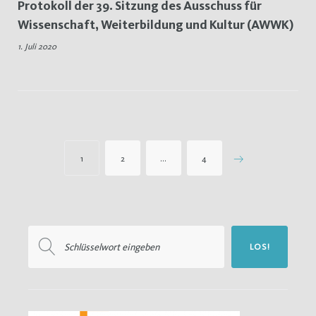
Protokoll der 39. Sitzung des Ausschuss für
Wissenschaft, Weiterbildung und Kultur (AWWK)
1. Juli 2020
Seitennummerierung
1
2
…
4
der
Beiträge
Suchen
LOS!
nach: