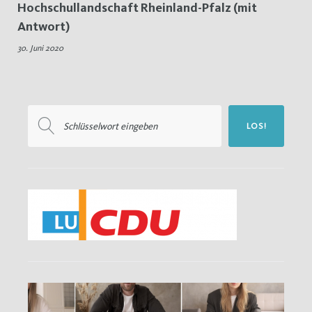
Hochschullandschaft Rheinland-Pfalz (mit
Hochschullandschaft
Antwort)
30. Juni 2020
Suchen
LOS!
nach: