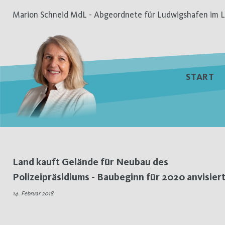
Zum
Marion Schneid MdL - Abgeordnete für Ludwigshafen im L
Inhalt
springen
START
Schlagwort:
Land kauft Gelände für Neubau des
Polizeipräsidiums - Baubeginn für 2020 anvisier
Kauf
14. Februar 2018