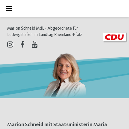
Zum
Inhalt
springen
Marion Schneid MdL - Abgeordnete für
Ludwigshafen im Landtag Rheinland-Pfalz
Instagram
Facebook
Youtube
Schlagwort:
Marion Schneid mit Staatsministerin Maria