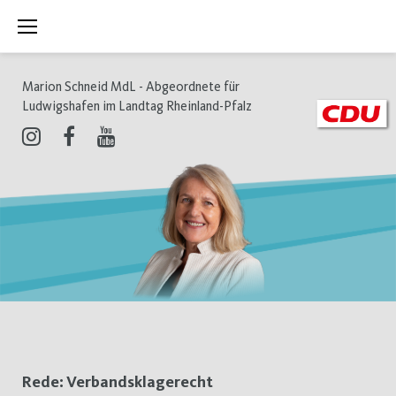
Zum
Inhalt
springen
Marion Schneid MdL - Abgeordnete für
Ludwigshafen im Landtag Rheinland-Pfalz
Instagram
Facebook
Youtube
Schlagwort:
Rede: Verbandsklagerecht