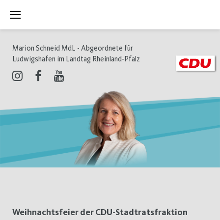
Zum
Inhalt
springen
Marion Schneid MdL - Abgeordnete für
Ludwigshafen im Landtag Rheinland-Pfalz
Instagram
Facebook
Youtube
Schlagwort:
Weihnachtsfeier der CDU-Stadtratsfraktion