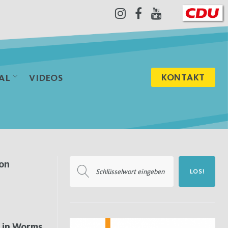
Instagram
Facebook
Youtube
KONTAKT
AL
VIDEOS
Suchen
ion
LOS!
nach:
 in Worms