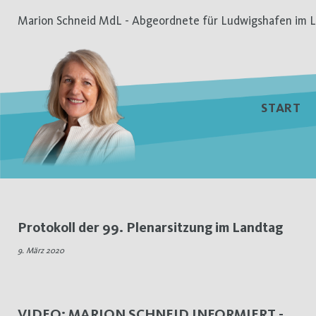
Zum
Marion Schneid MdL - Abgeordnete für Ludwigshafen im L
Inhalt
springen
START
Schlagwort:
Protokoll der 99. Plenarsitzung im Landtag
Worms
9. März 2020
VIDEO: MARION SCHNEID INFORMIERT -