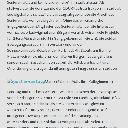
Seniorenrat … und kein bisschen leise“ im Stadtratssaal. Als
stellvertretende Vorsitzende der CDU-Stadtratsfraktion im Stadtrat
Ludwigshafens schätzt die Landtagsabgeordnete die Arbeit des
Seniorenrats von Ludwigshafen. „Ohne das ehrenamtliche
Engagement der Mitglieder des Seniorenrats, der die Interessen
von 40.000 Ludwigshafener Bürgern vertritt, wären viele Projekte
für ältere Menschen nicht in Gang gekommen, wie z. B. die beiden
Bewegungsparcours im Ebertpark und an der
Schneckennudelbrücke bei der Parkinsel. Als Scouts am Berliner
Platz erweisen sie nicht nur den älteren Bürgern Ludwigshafens,
sondern auch Besuchern von außerhalb Hilfsbereitschaft und
Orientierung und tragen damit zum guten Image unserer Stadt bei.“
Marion Schneid MdL, ihre Kolleginnen im
Landtag und rund 100 weitere Besucher lauschen der Festansprache
von Oberbürgermeisterin Dr. Eva LohseIm Landtag Rheinland-Pfalz
setzt sich Marion Schneid als stellvertretendes Mitglied im
Ausschuss für Integration, Familie, Kinder und Jugend u. A. für
intergenerative Angebote ein, die auf die Stärkung des
Miteinanders und der Solidarität von Jung und Alt zielen. Die
wechselseitige Unterstützung von Jung und Alt in der Familie ist ihr