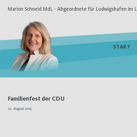
Zum
Marion Schneid MdL - Abgeordnete für Ludwigshafen im L
Inhalt
springen
START
Tag:
Familienfest der CDU
22.
22. August 2015
August