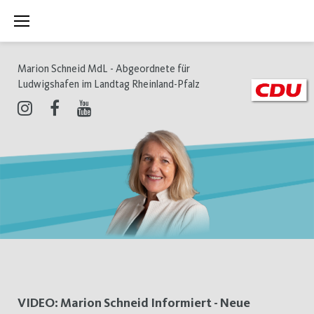
Zum
Inhalt
springen
Marion Schneid MdL - Abgeordnete für
Ludwigshafen im Landtag Rheinland-Pfalz
Instagram
Facebook
Youtube
Tag:
VIDEO: Marion Schneid Informiert - Neue